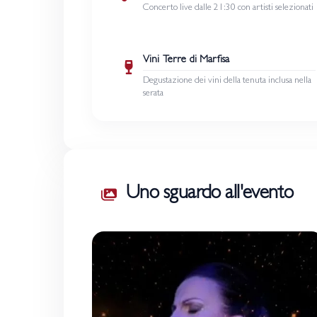
Concerto live dalle 21:30 con artisti selezionati
Vini Terre di Marfisa
Degustazione dei vini della tenuta inclusa nella
serata
Uno sguardo all'evento