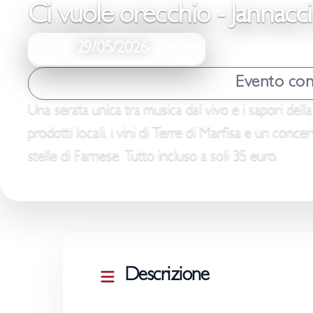
Ci vuole orecchio - Jannacci e
29/05/2026
20:30
VENERDÌ
ORE
Evento con
Una serata unica tra musica dal vivo e i sapori dell
prodotti locali, i vini di Terre di Marfisa e un conce
stelle di Farnese. Tutto incluso a soli 35 euro.
Descrizione