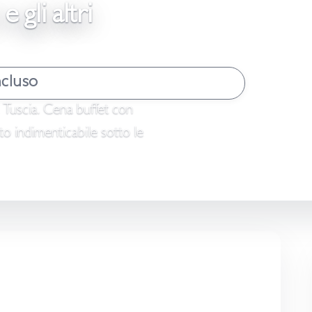
 gli altri
cluso
a Tuscia. Cena buffet con
rto indimenticabile sotto le