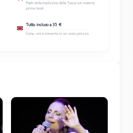
Piatti della tradizione della Tuscia con materie
prime locali
Tutto incluso a 35 €
Cena, vini e concerto in un unico prezzo