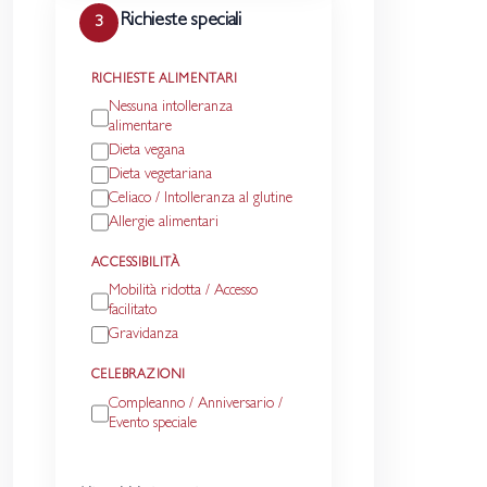
Richieste speciali
3
RICHIESTE ALIMENTARI
Nessuna intolleranza
alimentare
Dieta vegana
Dieta vegetariana
Celiaco / Intolleranza al glutine
Allergie alimentari
ACCESSIBILITÀ
Mobilità ridotta / Accesso
facilitato
Gravidanza
CELEBRAZIONI
Compleanno / Anniversario /
Evento speciale