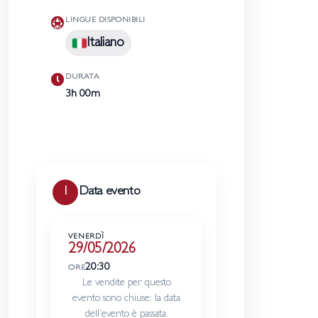
LINGUE DISPONIBILI
Italiano
DURATA
3h 00m
Data evento
1
Maggio
VENERDÌ
←
→
29/05/2026
2026
20:30
ORE
Le vendite per questo
L
M
M
G
V
S
D
evento sono chiuse: la data
dell’evento è passata.
1
2
3