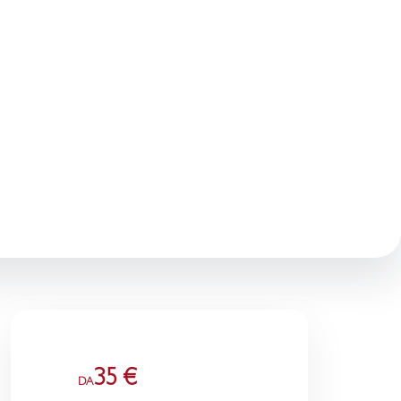
35 €
DA