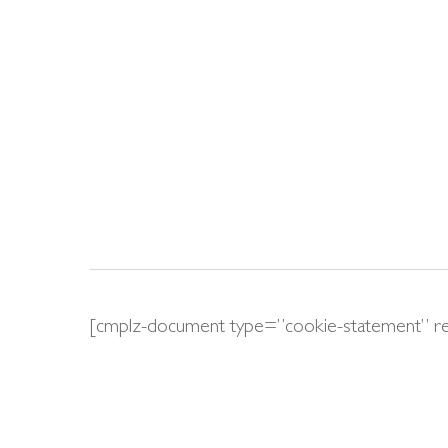
Skip
to
main
content
[cmplz-document type=”cookie-statement” r