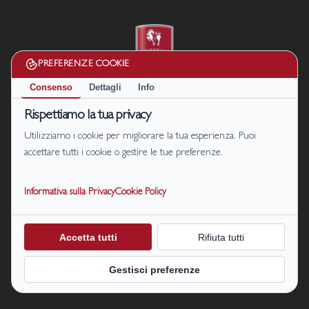
PREFERENZE COOKIE
Consenso
Dettagli
Info
Rispettiamo la tua privacy
Cookie Policy
|
Privacy Policy
Termini e condizioni
Utilizziamo i cookie per migliorare la tua esperienza. Puoi
Disconoscimento
accettare tutti i cookie o gestire le tue preferenze.
Il Podere di Marfisa di Marfisa Società Agricola s.r.l. P. IVA/C.F.
01990680561
Informativa sulla Privacy
Cookie Policy
S.P. 47 km.7, località Le Sparme Farnese (VT) | Cell: +39
331 1464128
+39
331 4911107
| Email:
prenotazioni@ilpoderedimarfisa.it
Accetta tutti
Rifiuta tutti
CIN: IT056026B56QX824NP
Gestisci preferenze
© 2026 Il Podere di Marfisa.