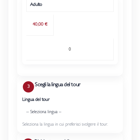
Adulto
Prezzo
Quantità
Tipo biglietto
40,00 €
Scegli la lingua del tour
3
Lingua del tour
Seleziona la lingua in cui preferisci svolgere il tour.