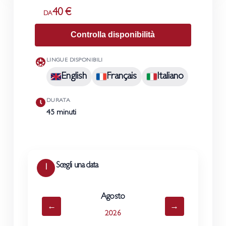
40 €
DA
Controlla disponibilità
LINGUE DISPONIBILI
English
Français
Italiano
DURATA
45 minuti
Scegli una data
1
Agosto
←
→
2026