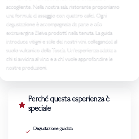
accogliente. Nella nostra sala ristorante proponiamo
una formula di assaggio con quattro calici. Ogni
degustazione è accompagnata da pane e olio
extravergine Eleiva prodotti nella tenuta. La guida
introduce vitigni e stile dei nostri vini, collegandoli al
suolo vulcanico della Tuscia. Un’esperienza adatta a
chi si avvicina al vino e a chi vuole approfondire le
nostre produzioni.
Perché questa esperienza è
speciale
Degustazione guidata