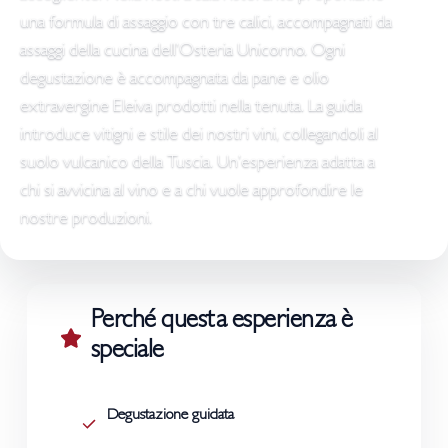
una formula di assaggio con tre calici, accompagnati da
assaggi della cucina dell’Osteria Unicorno. Ogni
degustazione è accompagnata da pane e olio
extravergine Eleiva prodotti nella tenuta. La guida
introduce vitigni e stile dei nostri vini, collegandoli al
suolo vulcanico della Tuscia. Un’esperienza adatta a
chi si avvicina al vino e a chi vuole approfondire le
nostre produzioni.
Perché questa esperienza è
speciale
Degustazione guidata