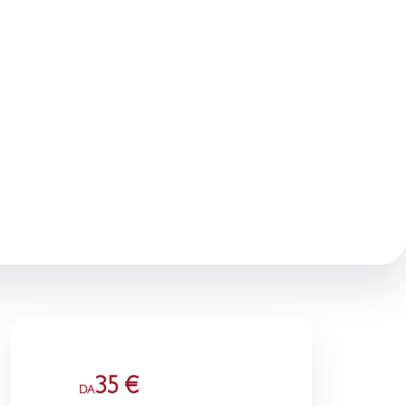
35 €
DA