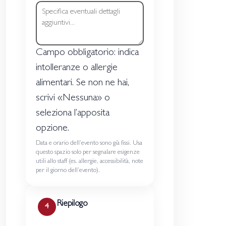
Campo obbligatorio: indica
intolleranze o allergie
alimentari. Se non ne hai,
scrivi «Nessuna» o
seleziona l’apposita
opzione.
Data e orario dell’evento sono già fissi. Usa
questo spazio solo per segnalare esigenze
utili allo staff (es. allergie, accessibilità, note
per il giorno dell’evento).
Riepilogo
4