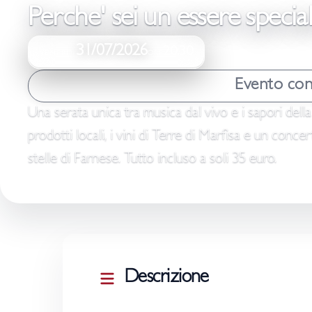
Perche' sei un essere specia
31/07/2026
20:30
VENERDÌ
ORE
Evento con
Una serata unica tra musica dal vivo e i sapori dell
prodotti locali, i vini di Terre di Marfisa e un conce
stelle di Farnese. Tutto incluso a soli 35 euro.
Descrizione