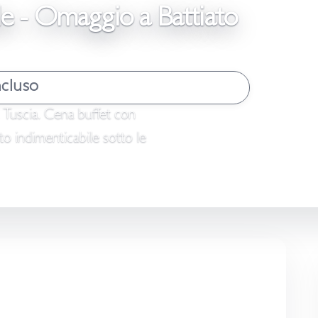
le - Omaggio a Battiato
cluso
a Tuscia. Cena buffet con
rto indimenticabile sotto le