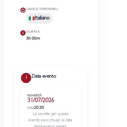
LINGUE DISPONIBILI
Italiano
DURATA
3h 00m
Data evento
1
Luglio
VENERDÌ
31/07/2026
←
→
2026
20:30
ORE
Le vendite per questo
evento sono chiuse: la data
L
M
M
G
V
S
D
dell’evento è passata.