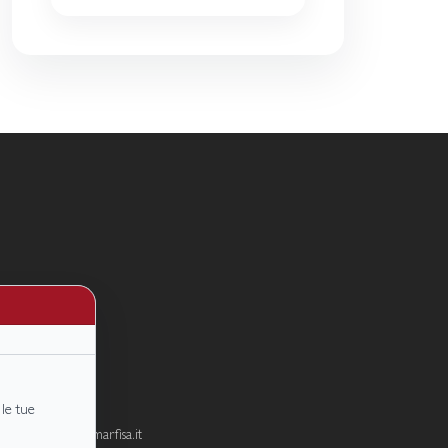
 le tue
zioni@ilpoderedimarfisa.it