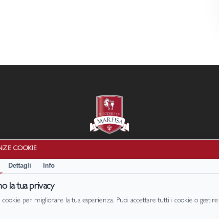
NZE COOKIE
Cookie Policy
|
Privacy Policy
Dettagli
Info
Termini e condizioni
Disconoscimento
o la tua privacy
 cookie per migliorare la tua esperienza. Puoi accettare tutti i cookie o gestire
Il Podere di Marfisa di Marfisa Società Agricola s.r.l. P. IVA/C.F. 01990680561
 Sparme Farnese (VT) | Cell: +39
331 1464128
+39
331 4911107
| Email:
prenota