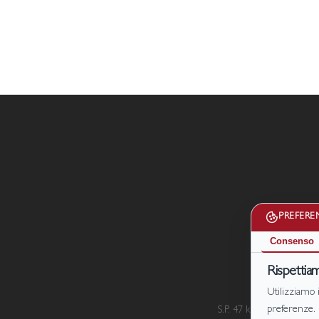
PREFERE
Consenso
Rispettiam
Utilizziamo i
preferenze.
S.P. 47 km.7, località Le