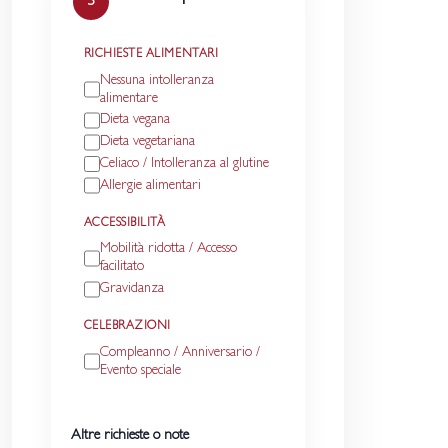
3
RICHIESTE ALIMENTARI
Nessuna intolleranza
alimentare
Dieta vegana
Dieta vegetariana
Celiaco / Intolleranza al glutine
Allergie alimentari
ACCESSIBILITÀ
Mobilità ridotta / Accesso
facilitato
Gravidanza
CELEBRAZIONI
Compleanno / Anniversario /
Evento speciale
Altre richieste o note