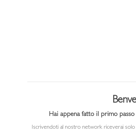
Skip
to
main
content
Benve
Hai appena fatto il primo passo pe
Iscrivendoti al nostro network riceverai solo 