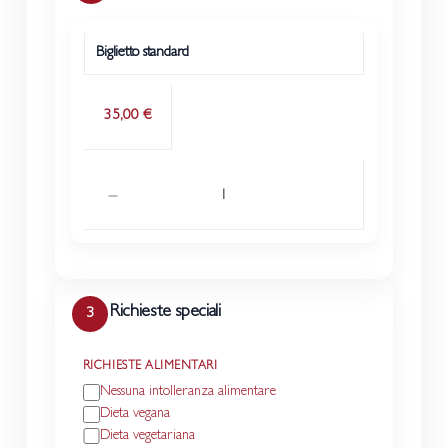
29
30
Biglietto standard
Prezzo
Quantità
Tipo biglietto
Nessuna fascia disponibile
35,00 €
Richieste speciali
3
RICHIESTE ALIMENTARI
Nessuna intolleranza alimentare
Dieta vegana
Dieta vegetariana