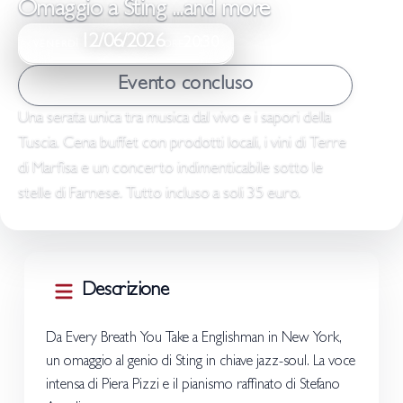
Omaggio a Sting ...and more
12/06/2026
20:30
VENERDÌ
ORE
Evento concluso
Una serata unica tra musica dal vivo e i sapori della
Tuscia. Cena buffet con prodotti locali, i vini di Terre
di Marfisa e un concerto indimenticabile sotto le
stelle di Farnese. Tutto incluso a soli 35 euro.
Descrizione
Da Every Breath You Take a Englishman in New York,
un omaggio al genio di Sting in chiave jazz-soul. La voce
intensa di Piera Pizzi e il pianismo raffinato di Stefano