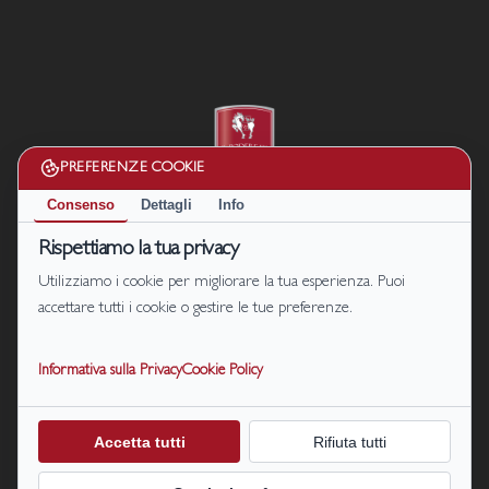
PREFERENZE COOKIE
Consenso
Dettagli
Info
Cookie Policy
|
Privacy Policy
Rispettiamo la tua privacy
Termini e condizioni
Utilizziamo i cookie per migliorare la tua esperienza. Puoi
Disconoscimento
accettare tutti i cookie o gestire le tue preferenze.
Il Podere di Marfisa di Marfisa Società Agricola s.r.l. P. IVA/C.F.
01990680561
Informativa sulla Privacy
Cookie Policy
S.P. 47 km.7, località Le Sparme Farnese (VT) | Cell: +39
331 1464128
+39
331 4911107
| Email:
prenotazioni@ilpoderedimarfisa.it
Accetta tutti
Rifiuta tutti
CIN: IT056026B56QX824NP