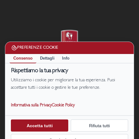
PREFERENZE COOKIE
Consenso
Dettagli
Info
Cookie Policy
|
Privacy Policy
Rispettiamo la tua privacy
Termini e condizioni
Utilizziamo i cookie per migliorare la tua esperienza. Puoi
Disconoscimento
accettare tutti i cookie o gestire le tue preferenze.
Il Podere di Marfisa di Marfisa Società Agricola s.r.l. P. IVA/C.F.
01990680561
Informativa sulla Privacy
Cookie Policy
S.P. 47 km.7, località Le Sparme Farnese (VT) | Cell: +39
331 1464128
+39
331 4911107
| Email:
prenotazioni@ilpoderedimarfisa.it
Accetta tutti
Rifiuta tutti
CIN: IT056026B56QX824NP