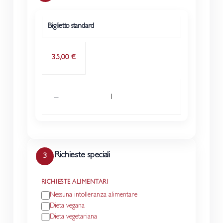
27
28
29
30
31
Biglietto standard
Prezzo
Quantità
Tipo biglietto
Nessuna fascia disponibile
35,00 €
Richieste speciali
3
RICHIESTE ALIMENTARI
Nessuna intolleranza alimentare
Dieta vegana
Dieta vegetariana