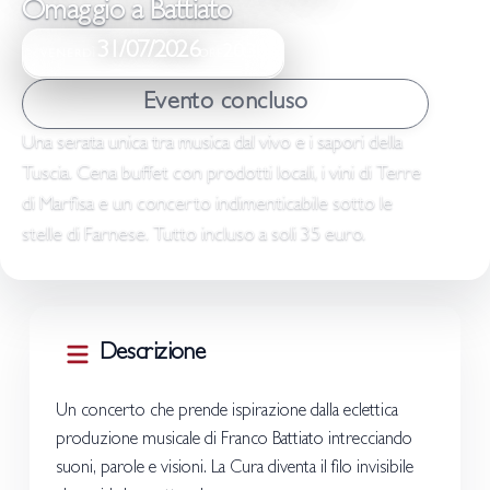
Omaggio a Battiato
31/07/2026
20:30
VENERDÌ
ORE
Evento concluso
Una serata unica tra musica dal vivo e i sapori della
Tuscia. Cena buffet con prodotti locali, i vini di Terre
di Marfisa e un concerto indimenticabile sotto le
stelle di Farnese. Tutto incluso a soli 35 euro.
Descrizione
Un concerto che prende ispirazione dalla eclettica
produzione musicale di Franco Battiato intrecciando
suoni, parole e visioni. La Cura diventa il filo invisibile