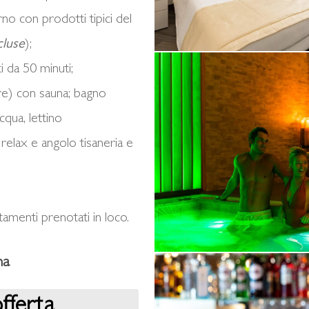
38
no con prodotti tipici del
LD
cluse
);
Alberto
 da 50 minuti;
Blasetti
e) con sauna; bagno
/
cqua, lettino
www.albertoblasetti.com
relax e angolo tisaneria e
ttamenti prenotati in loco.
na
podere_marfisa_s1-
449
offerta