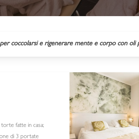
per coccolarsi e rigenerare mente e corpo con oli 
Podere
di
Marfisa
30
novembre
torte fatte in casa;
2022
one di 3 portate