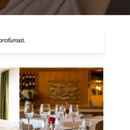
profumati.
Alberto
Blasetti
/
www.albertoblasetti.com