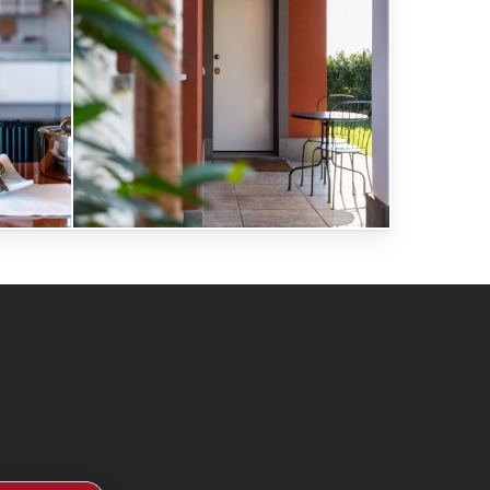
Marfisa
30
novembre
2022
33
LD