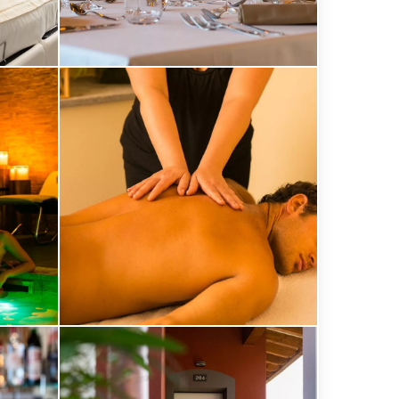
Alberto
Blasetti
/
www.albertoblasetti.com
Podere
di