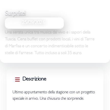
Surprise!
25/09/2026
20:30
VENERDÌ
ORE
Una serata unica tra musica dal vivo e i sapori della
Tuscia. Cena buffet con prodotti locali, i vini di Terre
di Marfisa e un concerto indimenticabile sotto le
stelle di Farnese. Tutto incluso a soli 35 euro.
Descrizione
Ultimo appuntamento della stagione con un progetto
speciale in arrivo. Una chiusura che sorprende.