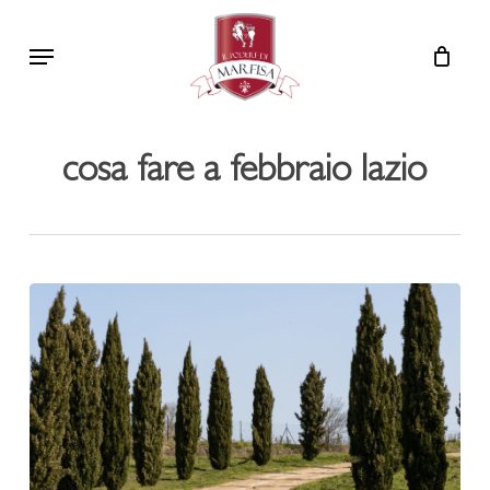
Skip
Menu
to
main
content
cosa fare a febbraio lazio