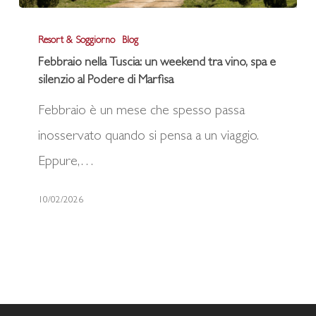
Febbraio
Resort & Soggiorno
Blog
nella
Febbraio nella Tuscia: un weekend tra vino, spa e
Tuscia:
silenzio al Podere di Marfisa
un
Febbraio è un mese che spesso passa
weekend
inosservato quando si pensa a un viaggio.
tra
Eppure,…
vino,
spa
10/02/2026
e
silenzio
al
Podere