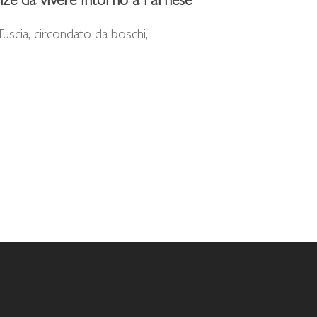
enze da vivere intorno a Farnese
uscia, circondato da boschi,