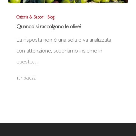
Quando
Osteria & Sapori
Blog
si
Quando si raccolgono le olive?
raccolgono
La risposta non è una sola e va analizzata
le
con attenzione, scopriamo insieme in
olive?
questo…
15/10/2022