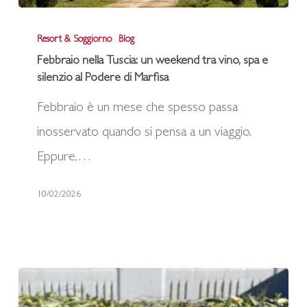
Febbraio
Resort & Soggiorno
Blog
nella
Febbraio nella Tuscia: un weekend tra vino, spa e
Tuscia:
silenzio al Podere di Marfisa
un
Febbraio è un mese che spesso passa
weekend
inosservato quando si pensa a un viaggio.
tra
Eppure,…
vino,
spa
10/02/2026
e
silenzio
al
Podere