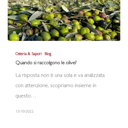
di
Marfisa
Quando
Osteria & Sapori
Blog
si
Quando si raccolgono le olive?
raccolgono
La risposta non è una sola e va analizzata
le
con attenzione, scopriamo insieme in
olive?
questo…
15/10/2022