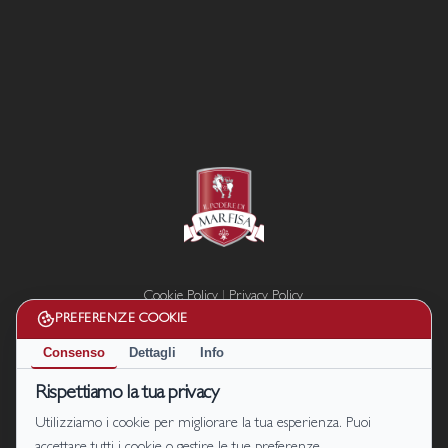
Cookie Policy
|
Privacy Policy
Termini e condizioni
PREFERENZE COOKIE
Disconoscimento
Consenso
Dettagli
Info
Il Podere di Marfisa di Marfisa Società Agricola s.r.l. P. IVA/C.F.
Rispettiamo la tua privacy
01990680561
Utilizziamo i cookie per migliorare la tua esperienza. Puoi
S.P. 47 km.7, località Le Sparme Farnese (VT) | Cell: +39
331 1464128