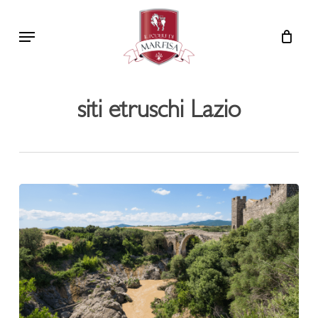
Skip
Menu
to
main
content
siti etruschi Lazio