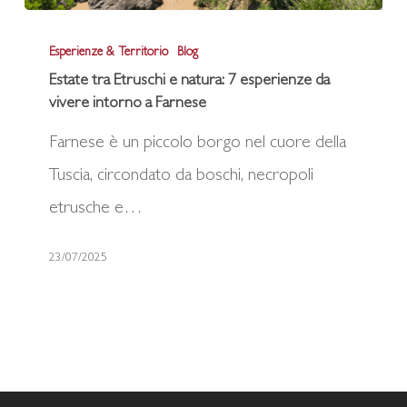
Estate
Esperienze & Territorio
Blog
tra
Estate tra Etruschi e natura: 7 esperienze da
Etruschi
vivere intorno a Farnese
e
Farnese è un piccolo borgo nel cuore della
natura:
Tuscia, circondato da boschi, necropoli
7
etrusche e…
esperienze
da
23/07/2025
vivere
intorno
a
Farnese