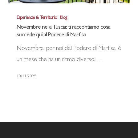
Novembre
Esperienze & Territorio
Blog
nella
Novembre nella Tuscia: ti raccontiamo cosa
Tuscia:
succede qui al Podere di Marfisa
ti
Novembre, per noi del Podere di Marfisa, è
raccontiamo
un mese che ha un ritmo diverso.I…
cosa
succede
10/11/2025
qui
al
Podere
di
Marfisa