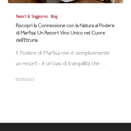
Riscopri
Resort & Soggiorno
Blog
la
Riscopri la Connessione con la Natura al Podere
Connessione
di Marfisa: Un Resort Vino Unico nel Cuore
con
dell’Etruria
la
Il Podere di Marfisa non è semplicemente
Natura
un resort - è un'oasi di tranquillità che…
al
02/05/2023
Podere
di
Marfisa:
Un
Resort