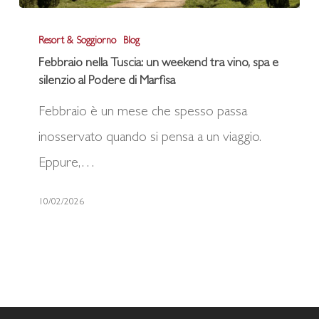
Febbraio
Resort & Soggiorno
Blog
nella
Febbraio nella Tuscia: un weekend tra vino, spa e
Tuscia:
silenzio al Podere di Marfisa
un
Febbraio è un mese che spesso passa
weekend
inosservato quando si pensa a un viaggio.
tra
Eppure,…
vino,
spa
10/02/2026
e
silenzio
al
Podere