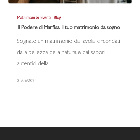
Il
Matrimoni & Eventi
Blog
Podere
Il Podere di Marfisa: il tuo matrimonio da sogno
di
Sognate un matrimonio da favola, circondati
Marfisa:
dalla bellezza della natura e dai sapori
il
autentici della…
tuo
matrimonio
01/06/2024
da
sogno