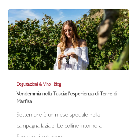
di
Marfisa
Vendemmia
Degustazioni & Vino
Blog
nella
Vendemmia nella Tuscia: l’esperienza di Terre di
Tuscia:
Marfisa
l’esperienza
Settembre è un mese speciale nella
di
campagna laziale. Le colline intorno a
Terre