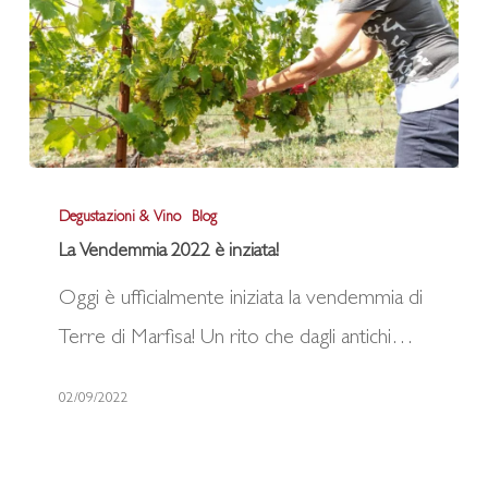
La
Degustazioni & Vino
Blog
Vendemmia
La Vendemmia 2022 è inziata!
2022
Oggi è ufficialmente iniziata la vendemmia di
è
Terre di Marfisa! Un rito che dagli antichi…
inziata!
02/09/2022