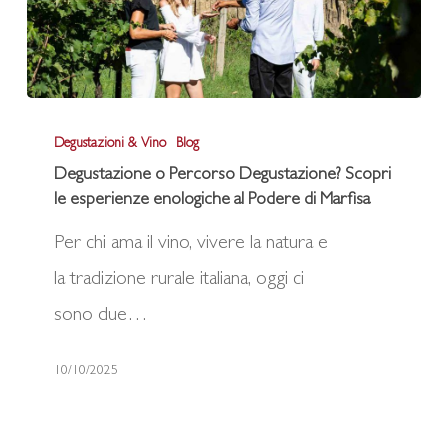
Degustazione
Degustazioni & Vino
Blog
o
Degustazione o Percorso Degustazione? Scopri
Percorso
le esperienze enologiche al Podere di Marfisa
Degustazione?
Per chi ama il vino, vivere la natura e
Scopri
la tradizione rurale italiana, oggi ci
le
sono due…
esperienze
enologiche
10/10/2025
al
Podere