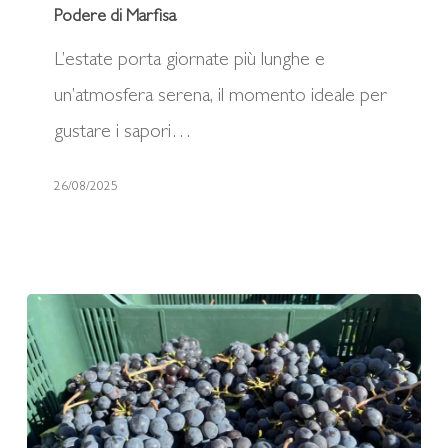
al
Podere di Marfisa
calice:
L’estate porta giornate più lunghe e
l’esperienza
un’atmosfera serena, il momento ideale per
vino
gustare i sapori…
firmata
Podere
26/08/2025
di
Marfisa