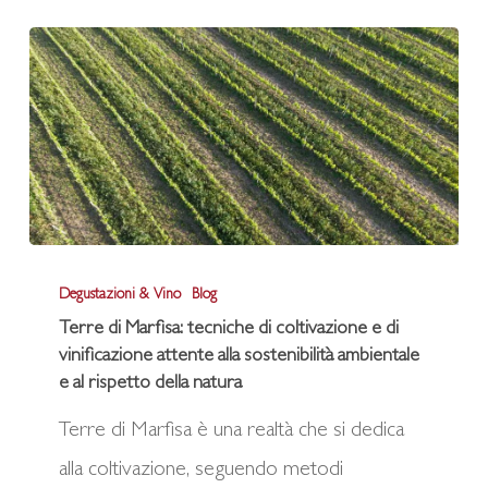
Terre
Degustazioni & Vino
Blog
di
Terre di Marfisa: tecniche di coltivazione e di
Marfisa:
vinificazione attente alla sostenibilità ambientale
tecniche
e al rispetto della natura
di
Terre di Marfisa è una realtà che si dedica
coltivazione
alla coltivazione, seguendo metodi