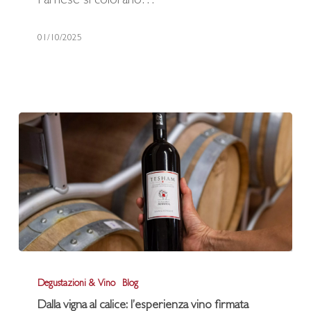
Farnese si colorano…
di
Marfisa
01/10/2025
Dalla
Degustazioni & Vino
Blog
vigna
Dalla vigna al calice: l’esperienza vino firmata