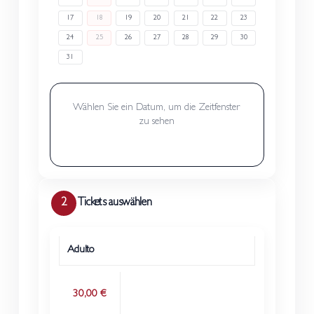
17
18
19
20
21
22
23
24
25
26
27
28
29
30
31
Wählen Sie ein Datum, um die Zeitfenster
zu sehen
2
Tickets auswählen
Adulto
Preis
Menge
Tickettyp
30,00 €