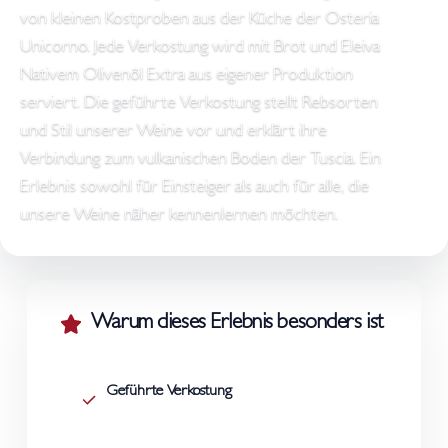
von kleinen Kostproben aus der Küche der Osteria
Unicorno. Jede Verkostung wird mit Brot und Eleiva
Nativem Olivenöl Extra aus eigener Produktion
serviert. Die geführte Verkostung stellt Rebsorten
und Stil unserer Weine vor und erklärt ihre
Verbindung zum vulkanischen Boden der Tuscia. Ein
Erlebnis sowohl für Einsteiger als auch für alle, die
unsere Weine näher kennenlernen möchten.
Warum dieses Erlebnis besonders ist
Geführte Verkostung