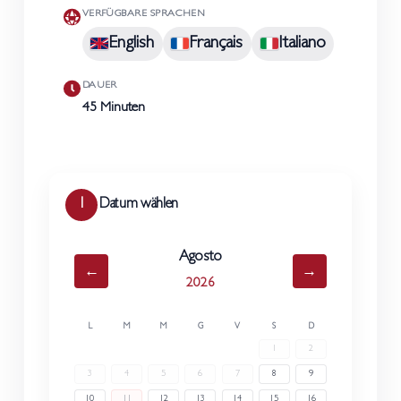
VERFÜGBARE SPRACHEN
English
Français
Italiano
DAUER
45 Minuten
1
Datum wählen
Agosto
←
→
2026
L
M
M
G
V
S
D
1
2
3
4
5
6
7
8
9
10
11
12
13
14
15
16