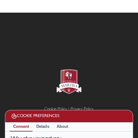
Cookie Policy
|
Privacy Policy
Termini e condizioni
COOKIE PREFERENCES
Disconoscimento
Consent
Details
About
Il Podere di Marfisa di Marfisa Società Agricola s.r.l. P. IVA/C.F.