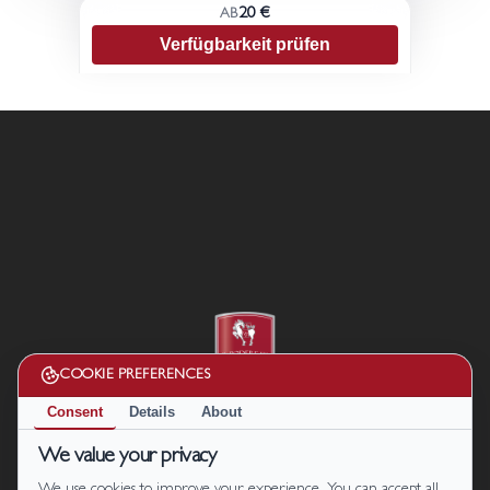
20 €
AB
Verfügbarkeit prüfen
COOKIE PREFERENCES
Consent
Details
About
We value your privacy
Cookie Policy
|
Privacy Policy
Termini e condizioni