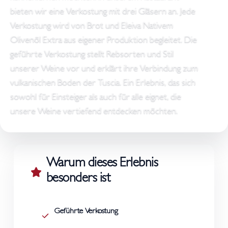
bieten wir eine Verkostung mit drei Gläsern an. Jede
Verkostung wird von Brot und Eleiva Nativem
Olivenöl Extra aus eigener Produktion begleitet. Die
geführte Verkostung stellt Rebsorten und Stil
unserer Weine vor und erklärt ihre Verbindung zum
vulkanischen Boden der Tuscia. Ein Erlebnis, das sich
sowohl für Einsteiger als auch für alle eignet, die
unsere Weine vertiefend entdecken möchten.
Warum dieses Erlebnis
besonders ist
Geführte Verkostung