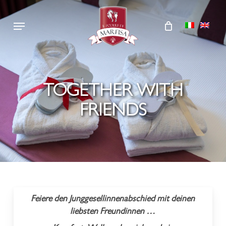
Skip
Menu
to
main
content
TOGETHER WITH
FRIENDS
Feiere den Junggesellinnenabschied mit deinen
liebsten Freundinnen …