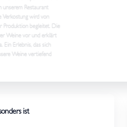
n unserem Restaurant
de Verkostung wird von
 Produktion begleitet. Die
rer Weine vor und erklärt
 Ein Erlebnis, das sich
 unsere Weine vertiefend
onders ist