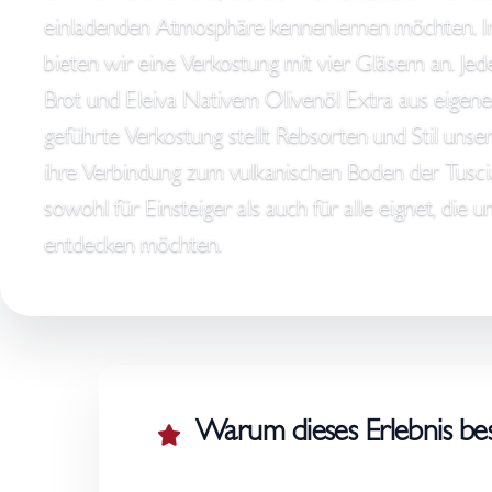
einladenden Atmosphäre kennenlernen möchten. I
bieten wir eine Verkostung mit vier Gläsern an. Je
Brot und Eleiva Nativem Olivenöl Extra aus eigener
geführte Verkostung stellt Rebsorten und Stil unse
ihre Verbindung zum vulkanischen Boden der Tuscia.
sowohl für Einsteiger als auch für alle eignet, die
entdecken möchten.
Warum dieses Erlebnis bes