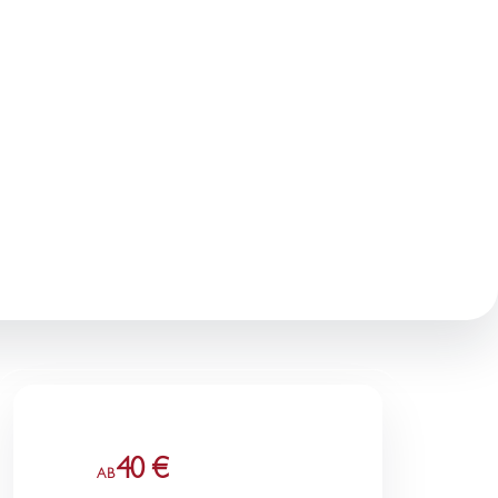
40 €
AB