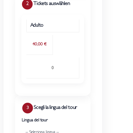
Tickets auswählen
2
TICKETTYP
PREIS
MENGE
Adulto
40,00 €
Scegli la lingua del tour
3
Lingua del tour