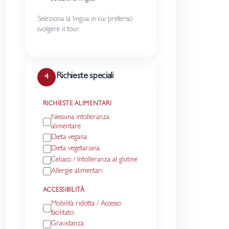
Seleziona la lingua in cui preferisci
svolgere il tour.
Richieste speciali
4
RICHIESTE ALIMENTARI
Nessuna intolleranza
alimentare
Dieta vegana
Dieta vegetariana
Celiaco / Intolleranza al glutine
Allergie alimentari
ACCESSIBILITÀ
Mobilità ridotta / Accesso
facilitato
Gravidanza