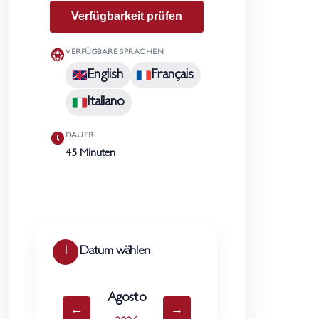
Verfügbarkeit prüfen
VERFÜGBARE SPRACHEN
English
Français
Italiano
DAUER
45 Minuten
Datum wählen
1
Agosto
←
→