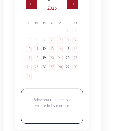
←
→
2026
L
M
M
G
V
S
D
1
2
3
4
5
6
7
8
9
10
11
12
13
14
15
16
17
18
19
20
21
22
23
24
25
26
27
28
29
30
31
Seleziona una data per
vedere le fasce orarie