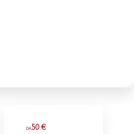
50 €
DA