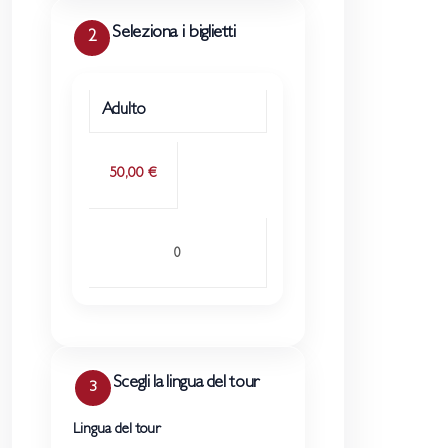
Seleziona i biglietti
2
TIPO BIGLIETTO
PREZZO
QUANTITÀ
Adulto
50,00 €
Scegli la lingua del tour
3
Lingua del tour