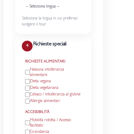
Seleziona la lingua in cui preferisci
svolgere il tour.
Richieste speciali
4
RICHIESTE ALIMENTARI
Nessuna intolleranza
alimentare
Dieta vegana
Dieta vegetariana
Celiaco / Intolleranza al glutine
Allergie alimentari
ACCESSIBILITÀ
Mobilità ridotta / Accesso
facilitato
Gravidanza