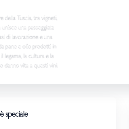
 della Tuscia, tra vigneti,
a unisce una passeggiata
 fasi di lavorazione e una
a pane e olio prodotti in
 legame, la cultura e la
no danno vita a questi vini.
è speciale