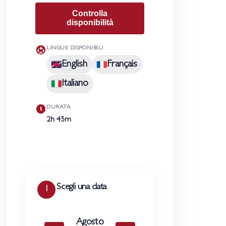
Controlla
disponibilità
LINGUE DISPONIBILI
English
Français
Italiano
DURATA
2h 45m
Scegli una data
1
Agosto