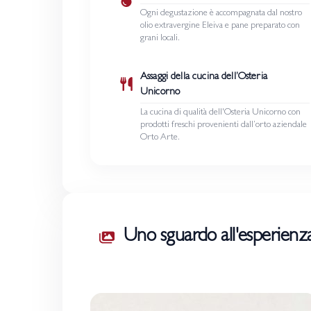
Ogni degustazione è accompagnata dal nostro
olio extravergine Eleiva e pane preparato con
grani locali.
Assaggi della cucina dell’Osteria
Unicorno
La cucina di qualità dell'Osteria Unicorno con
prodotti freschi provenienti dall’orto aziendale
Orto Arte.
Uno sguardo all'esperienz