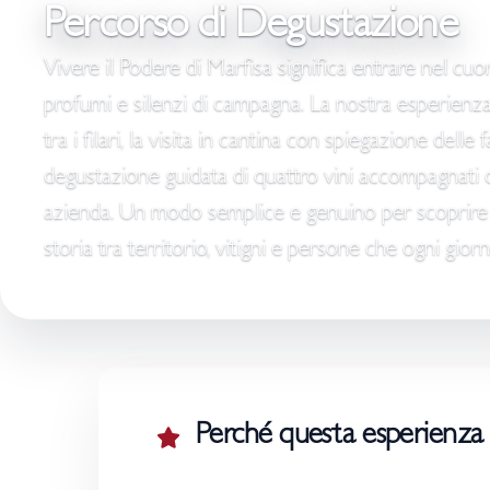
Percorso di Degustazione
Vivere il Podere di Marfisa significa entrare nel cuore
profumi e silenzi di campagna. La nostra esperienz
tra i filari, la visita in cantina con spiegazione delle
degustazione guidata di quattro vini accompagnati d
azienda. Un modo semplice e genuino per scoprire il
storia tra territorio, vitigni e persone che ogni gior
Perché questa esperienza 