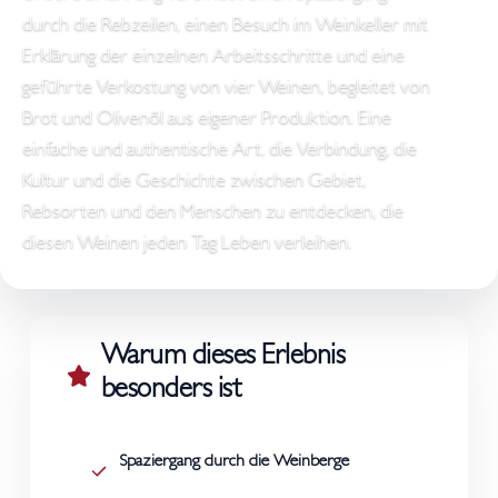
durch die Rebzeilen, einen Besuch im Weinkeller mit
Erklärung der einzelnen Arbeitsschritte und eine
geführte Verkostung von vier Weinen, begleitet von
Brot und Olivenöl aus eigener Produktion. Eine
einfache und authentische Art, die Verbindung, die
Kultur und die Geschichte zwischen Gebiet,
Rebsorten und den Menschen zu entdecken, die
diesen Weinen jeden Tag Leben verleihen.
Warum dieses Erlebnis
besonders ist
Spaziergang durch die Weinberge