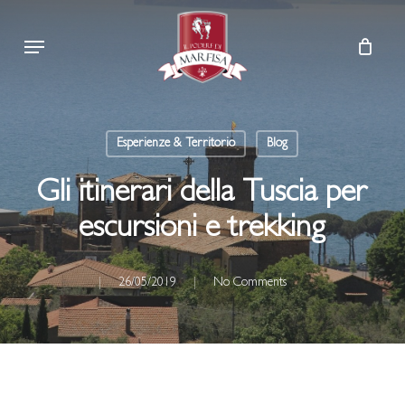
Skip
Menu
to
main
content
Esperienze & Territorio
Blog
Gli itinerari della Tuscia per
escursioni e trekking
26/05/2019
No Comments