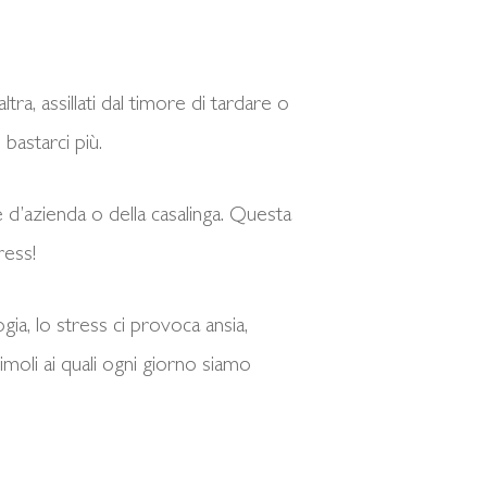
tra, assillati dal timore di tardare o
bastarci più.
nte d’azienda o della casalinga. Questa
ress!
ia, lo stress ci provoca ansia,
imoli ai quali ogni giorno siamo