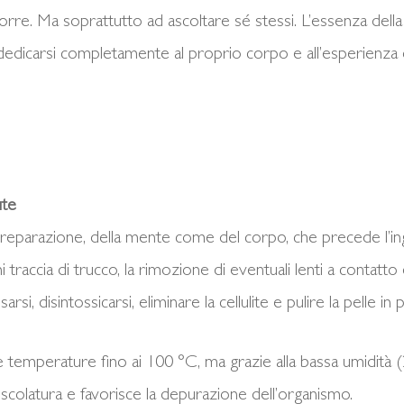
corre. Ma soprattutto ad ascoltare sé stessi. L’essenza dell
 dedicarsi completamente al proprio corpo e all’esperienza 
ute
preparazione, della mente come del corpo, che precede l’ing
 traccia di trucco, la rimozione di eventuali lenti a contatto 
si, disintossicarsi, eliminare la cellulite e pulire la pelle in 
e temperature fino ai 100 °C, ma grazie alla bassa umidità 
uscolatura e favorisce la depurazione dell’organismo.