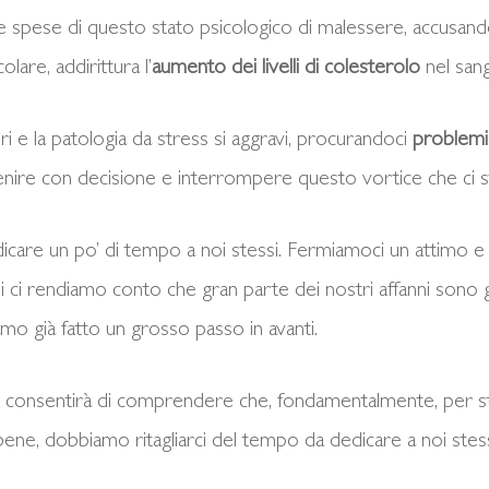
e spese di questo stato psicologico di malessere, accusando 
lare, addirittura l’
aumento dei livelli di colesterolo
nel san
i e la patologia da stress si aggravi, procurandoci
problemi 
venire con decisione e interrompere questo vortice che ci s
icare un po’ di tempo a noi stessi. Fermiamoci un attimo e ce
i ci rendiamo conto che gran parte dei nostri affanni sono g
amo già fatto un grosso passo in avanti.
ità ci consentirà di comprendere che, fondamentalmente, per 
ne, dobbiamo ritagliarci del tempo da dedicare a noi stes