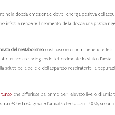
re nella doccia emozionale dove l’energia positiva dell’acqu
ono infatti a rendere il momento della doccia una pratica ri
ennata del metabolismo
costituiscono i primi benefici effetti 
ento muscolare, sciogliendo, letteralmente lo stato d’ansia. I
la salute della pelle e dell’apparato respiratorio; la depuraz
 turco
, che differisce dal primo per l’elevato livello di umid
a tra i 40 ed i 60 gradi e l’umidità che tocca il 100%, si co