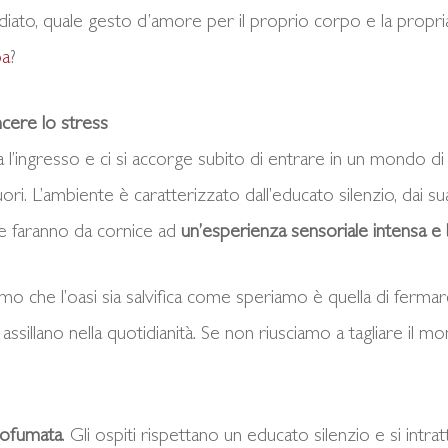
ato, quale gesto d’amore per il proprio corpo e la propri
pa
?
ncere lo stress
ca l’ingresso e ci si accorge subito di entrare in un mondo 
ori. L’ambiente è caratterizzato dall’educato silenzio, dai 
e faranno da cornice ad
un’esperienza sensoriale intensa e 
mo che l’oasi sia salvifica come speriamo è quella di ferma
ssillano nella quotidianità. Se non riusciamo a tagliare il mon
profumata
. Gli ospiti rispettano un educato silenzio e si intr