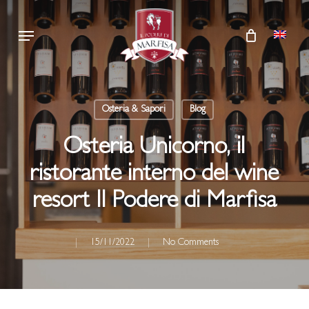
Skip
Menu
to
main
content
Osteria & Sapori
Blog
Osteria Unicorno, il
ristorante interno del wine
resort Il Podere di Marfisa
15/11/2022
No Comments