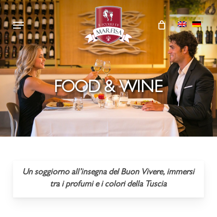
Skip
Menu
to
main
content
FOOD & WINE
Un soggiorno all’insegna del Buon Vivere, immersi
tra i profumi e i colori della Tuscia