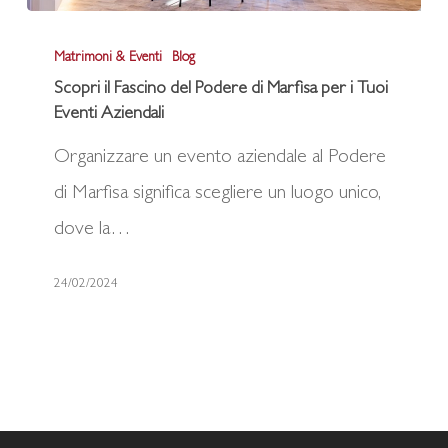
Scopri
Matrimoni & Eventi
Blog
il
Scopri il Fascino del Podere di Marfisa per i Tuoi
Fascino
Eventi Aziendali
del
Organizzare un evento aziendale al Podere
Podere
di Marfisa significa scegliere un luogo unico,
di
dove la…
Marfisa
per
24/02/2024
i
Tuoi
Eventi
Aziendali