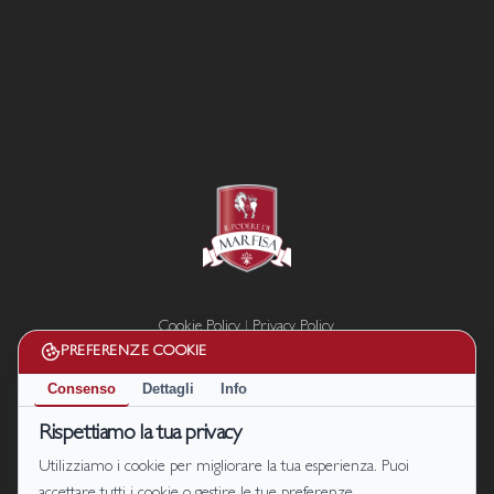
Cookie Policy
|
Privacy Policy
Termini e condizioni
PREFERENZE COOKIE
Disconoscimento
Consenso
Dettagli
Info
Il Podere di Marfisa di Marfisa Società Agricola s.r.l. P. IVA/C.F.
Rispettiamo la tua privacy
01990680561
Utilizziamo i cookie per migliorare la tua esperienza. Puoi
S.P. 47 km.7, località Le Sparme Farnese (VT) | Cell: +39
331 1464128