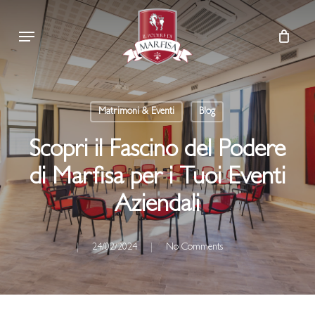
Skip
Menu
to
main
content
Matrimoni & Eventi
Blog
Scopri il Fascino del Podere
di Marfisa per i Tuoi Eventi
Aziendali
24/02/2024
No Comments