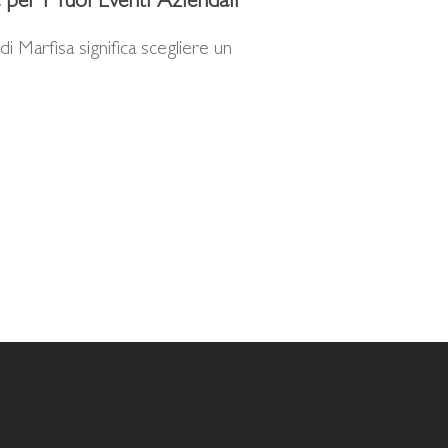
 per i Tuoi Eventi Aziendali
 Marfisa significa scegliere un