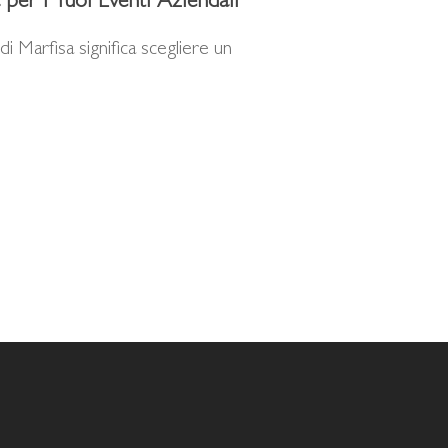
 per i Tuoi Eventi Aziendali
 Marfisa significa scegliere un