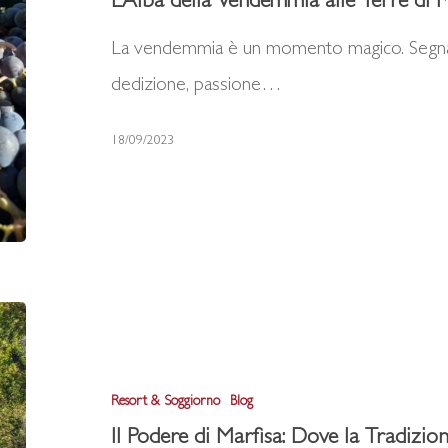
L’Alba della Vendemmia alle Terre di 
Terre
La vendemmia è un momento magico. Segna l
di
dedizione, passione…
Marfisa
18/09/2023
Il
Podere
di
Resort & Soggiorno
Blog
Marfisa:
Il Podere di Marfisa: Dove la Tradizio