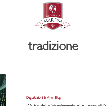
tradizione
L’Alba
della
Vendemmia
Degustazioni & Vino
Blog
alle