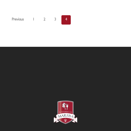
Podere
di
Previous
1
2
3
4
Marfisa