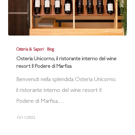
Osteria
Osteria & Sapori
Blog
Unicorno,
Osteria Unicorno, il ristorante interno del wine
il
resort Il Podere di Marfisa
ristorante
Benvenuti nella splendida Osteria Unicorno,
interno
il ristorante interno del wine resort Il
del
Podere di Marfisa.…
wine
resort
15/11/2022
Il