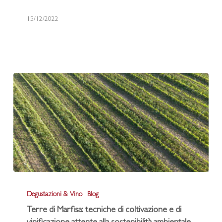
tra
15/12/2022
relax
e
benessere
Terre
Degustazioni & Vino
Blog
di
Terre di Marfisa: tecniche di coltivazione e di
Marfisa: