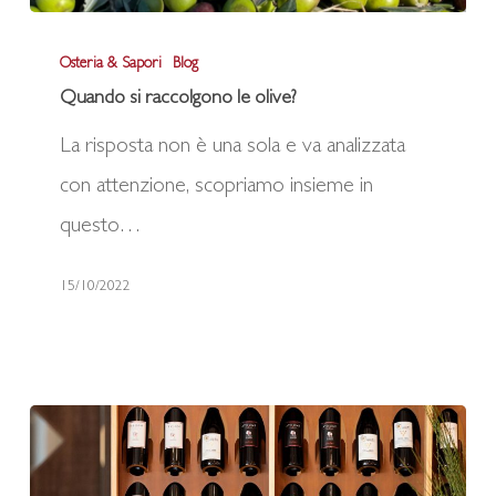
Quando
Osteria & Sapori
Blog
si
Quando si raccolgono le olive?
raccolgono
La risposta non è una sola e va analizzata
le
con attenzione, scopriamo insieme in
olive?
questo…
15/10/2022