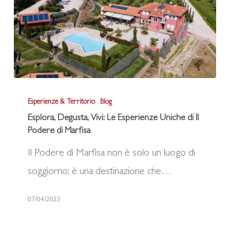
completa
Esplora,
Esperienze & Territorio
Blog
Degusta,
Esplora, Degusta, Vivi: Le Esperienze Uniche di Il
Vivi:
Podere di Marfisa
Le
Il Podere di Marfisa non è solo un luogo di
Esperienze
soggiorno; è una destinazione che…
Uniche
di
07/04/2023
Il