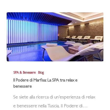
Podere
di
Marfisa
Il
SPA & Benessere
Blog
Podere
Il Podere di Marfisa: La SPA tra relax e
di
benessere
Marfisa:
Se siete alla ricerca di un'esperienza di relax
La
e benessere nella Tuscia, Il Podere di…
SPA