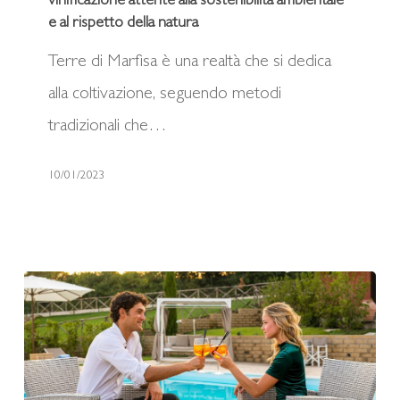
vinificazione attente alla sostenibilità ambientale
tecniche
e al rispetto della natura
di
Terre di Marfisa è una realtà che si dedica
coltivazione
alla coltivazione, seguendo metodi
e
tradizionali che…
di
10/01/2023
vinificazione
attente
alla
sostenibilità
ambientale
e
al