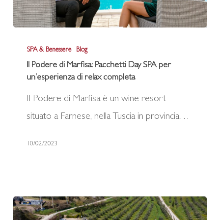
rispetto
della
Il
natura
SPA & Benessere
Blog
Podere
Il Podere di Marfisa: Pacchetti Day SPA per
di
un’esperienza di relax completa
Marfisa:
Il Podere di Marfisa è un wine resort
Pacchetti
situato a Farnese, nella Tuscia in provincia…
Day
SPA
10/02/2023
per
un’esperienza
di
relax