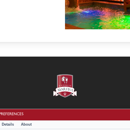
Cookie Policy
|
Privacy Policy
PREFERENCES
Termini e condizioni
Details
About
Disconoscimento