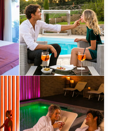
Blasetti
/
www.albertoblasetti.com
Alberto
Blasetti
/
www.albertoblasetti.com