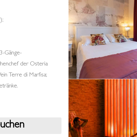
di
Marfisa
);
30
novembre
2022
 3-Gänge-
36
henchef der Osteria
LD
ein Terre di Marfisa;
Alberto
etränke.
Blasetti
/
www.albertoblasetti.com
buchen