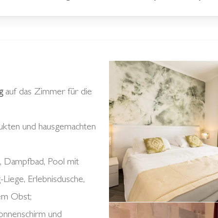
Podere
di
g
auf das Zimmer für die
Marfisa
30
dukten und hausgemachten
novembre
2022
, Dampfbad, Pool mit
38
-Liege, Erlebnisdusche,
LD
em Obst;
Podere
Sonnenschirm und