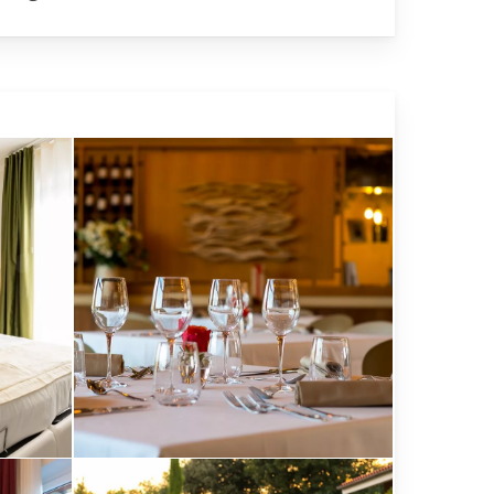
Alberto
Blasetti
/
www.albertoblasetti.com
Alberto